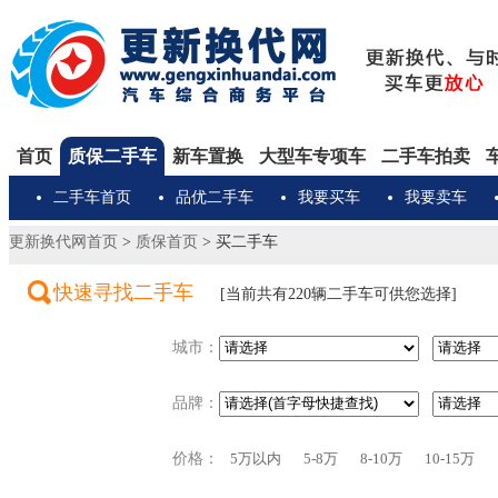
首页
质保二手车
新车置换
大型车专项车
二手车拍卖
二手车首页
品优二手车
我要买车
我要卖车
更新换代网首页
>
质保首页
>
买二手车
快速寻找二手车
[当前共有
220
辆二手车可供您选择]
城市：
品牌：
价格：
5万以内
5-8万
8-10万
10-15万