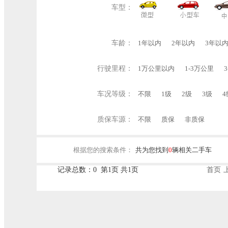
车型：
车龄：
1年以内
2年以内
3年以
行驶里程：
1万公里以内
1-3万公里
车况等级：
不限
1级
2级
3级
4
质保车源：
不限
质保
非质保
根据您的搜索条件：
共为您找到
0
辆相关二手车
记录总数：0 第1页 共1页
首页