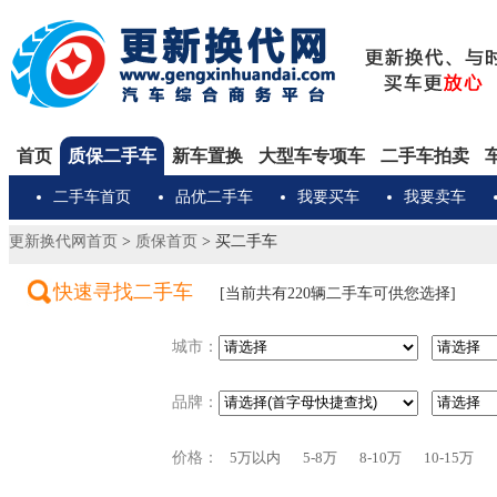
首页
质保二手车
新车置换
大型车专项车
二手车拍卖
二手车首页
品优二手车
我要买车
我要卖车
更新换代网首页
>
质保首页
>
买二手车
快速寻找二手车
[当前共有
220
辆二手车可供您选择]
城市：
品牌：
价格：
5万以内
5-8万
8-10万
10-15万